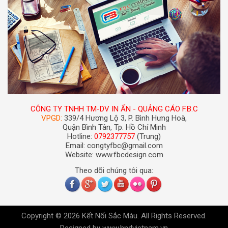
CÔNG TY TNHH TM-DV IN ẤN - QUẢNG CÁO F.B.C
VPGD:
339/4 Hương Lộ 3, P. Bình Hưng Hoà,
Quận Bình Tân, Tp. Hồ Chí Minh
Hotline:
0792377757
(Trung)
Email: congtyfbc@gmail.com
Website: www.fbcdesign.com
Theo dõi chúng tôi qua:
Copyright © 2026 Kết Nối Sắc Màu. All Rights Reserved.