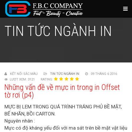
TIN TỨC NGÀNH IN
KẾT NỐI SẮC MÀU
TIN TỨC NGÀNH IN
09 THÁNG 6 2016
LƯỢT XEM: 3121
RATING:
Những vấn đề về mực in trong in Offset
tờ rơi (p4)
MỰC BỊ LEM TRONG QUÁ TRÌNH TRÁNG PHỦ BỀ MẶT,
BẾ NHÃN, BỒI CARTON.
Nguyên nhân :
Mực có độ kháng yếu đối với ma sát trên bề mặt vật liệu