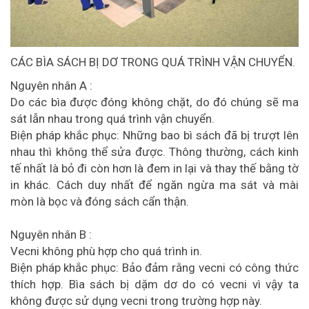
CÁC BÌA SÁCH BỊ DƠ TRONG QUÁ TRÌNH VẬN CHUYỂN.
Nguyên nhân A :
Do các bìa được đóng không chặt, do đó chúng sẽ ma
sát lẫn nhau trong quá trình vận chuyển.
Biện pháp khắc phục: Những bao bì sách đã bị trượt lên
nhau thì không thể sửa được. Thông thường, cách kinh
tế nhất là bỏ đi còn hơn là đem in lại và thay thế bằng tờ
in khác. Cách duy nhất để ngăn ngừa ma sát và mài
mòn là bọc và đóng sách cẩn thận.
Nguyên nhân B :
Vecni không phù hợp cho quá trình in.
Biện pháp khắc phục: Bảo đảm rằng vecni có công thức
thích hợp. Bìa sách bị dặm dơ do có vecni vì vậy ta
không được sử dụng vecni trong trường hợp này.