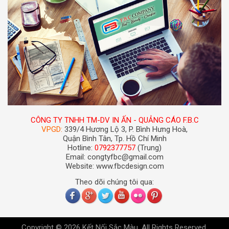
CÔNG TY TNHH TM-DV IN ẤN - QUẢNG CÁO F.B.C
VPGD:
339/4 Hương Lộ 3, P. Bình Hưng Hoà,
Quận Bình Tân, Tp. Hồ Chí Minh
Hotline:
0792377757
(Trung)
Email: congtyfbc@gmail.com
Website: www.fbcdesign.com
Theo dõi chúng tôi qua:
Copyright © 2026 Kết Nối Sắc Màu. All Rights Reserved.