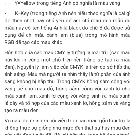
- Y=Yellow trong tiếng Anh có nghĩa là màu vàng
- K=Key (trong tiếng Anh nên hiểu theo nghĩa là cái gì
đó then chốt hay chủ yếu để ám chỉ màu đen mặc dù
màu này có tên tiếng Anh là black do chữ B đã được sử
dụng để chỉ màu xanh lam (blue) trong mô hình màu
RGB để tạo các màu khác.
Hỗn hợp của các màu CMY lý tưởng là loại trừ (các màu
này khi in cùng một chỗ trên nền trắng sẽ tạo ra màu
đen). Nguyên lý làm việc của CMYK là trên cơ sở hấp thụ
ánh sáng. Màu mà người ta nhìn thấy là từ phần của ánh
sáng không bị hấp thụ. Trong CMYK hồng sẫm cộng với
vàng sẽ cho màu đỏ, hồng sẫm cộng với xanh lơ cho
màu xanh lam, xanh lơ cộng với vàng sinh ra màu xanh
lá cây và tổ hợp của các màu xanh lơ, hồng sẫm và vàng
tạo ra màu đen.
Vì màu ‘đen’ sinh ra bởi việc trộn các màu gốc loại trừ là
không thực sự giống như mực đen thật sự hay màu đen