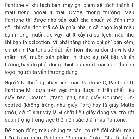
Pantone vì khi tách bản, máy ghi phim sẽ tách thành 1
màu riêng ngoài 4 màu CMYK thông thường. Màu
Pantone thì được nhà sản xuất pha chuẩn và đánh mã
số, chỉ cần đọc mã số là phía nhà in sẽ chọn loại màu
bạn mong muốn, do vậy rất ít xảy ra sự lệch màu như
khi bạn in selection. Vì phải tăng thêm chi phí bản kẽm,
chi phí in Pantone sẽ đắt tiền hơn nhưng đôi khi vì lý do
thẩm mỹ, muốn sản phẩm in thực sự nổi bật và ấn
tượng, hay do phải dùng chính xác một màu nào đó cho
logo, người ta vẫn thường dùng.
Người ta thường phân biệt màu Pantone C, Pantone U,
Pantone M… dựa trên việc màu được in trên chất liệu
giấy nào, Coated (tráng phủ, như giấy Couche), Un-
coated (không tráng, như giấy Fort) hay là giấy Matte
(mờ), sở dĩ như vậy là vì chất liệu giấy đóng vai trò rất
quan trọng trong việc thể hiện sắc thái màu Pantone.
Để chọn đúng màu chúng ta cần, có thể đối chiếu màu
trên bảng màu Pantone (Pantone Color Chart), bảng