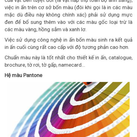
của vật đen tuyệt đối (là vật hấp thụ toàn bộ ánh sáng),
việc in ấn trên cơ sở bốn màu (đôi khi gọi là in các màu
mặc dù điều này không chính xác) phải sử dụng mực
đen để bổ sung thêm vào với các màu gốc loại trừ là
các màu vàng, hồng sẫm và xanh lơ.
Việc sử dụng công nghệ in ấn bốn màu sinh ra kết quả
in ấn cuối cùng rất cao cấp với độ tương phản cao hơn.
Chuẩn màu này là tốt nhất cho thiết kế in ấn, catalogue,
brochure, tờ rơi, tờ gấp, namecard…
Hệ màu Pantone