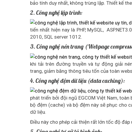
bảo tính duy nhất, không trùng lặp. Thiết kế th
2. Công nghệ lập trình:
tiến nhất hiện nay là PHP, MySQL, ASP.NET3.0
2010, SQL server 1012.
3. Công nghệ nén trang (Webpage compress
khi tải trên đường truyền và tự động giải né
trang, giảm băng thông tiêu tốn của toàn webs
4. Công nghệ đệm dữ liệu (data caching):
phát triển bởi đội ngũ EGCOM Việt Nam, toàn 
bộ đệm (cache) và bộ đệm này sẽ phục cho các
dữ liệu.
Điều này cho phép cải thiện rất lớn tốc độ đáp
5. Công nghệ tự xử lý hình ảnh: