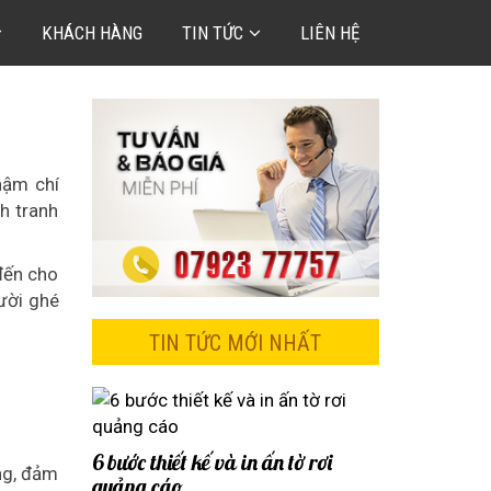
KHÁCH HÀNG
TIN TỨC
LIÊN HỆ
hậm chí
h tranh
đến cho
ười ghé
TIN TỨC MỚI NHẤT
6 bước thiết kế và in ấn tờ rơi
ng, đảm
quảng cáo