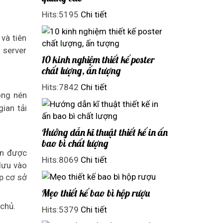
Hits:5195
Chi tiết
và tiên
 server
10 kinh nghiệm thiết kế poster
chất lượng, ấn tượng
Hits:7842
Chi tiết
ộng nén
ian tải
Hướng dẫn kĩ thuật thiết kế in ấn
bao bì chất lượng
ến được
Hits:8069
Chi tiết
lưu vào
p cơ sở
Mẹo thiết kế bao bì hộp rượu
 chủ.
Hits:5379
Chi tiết