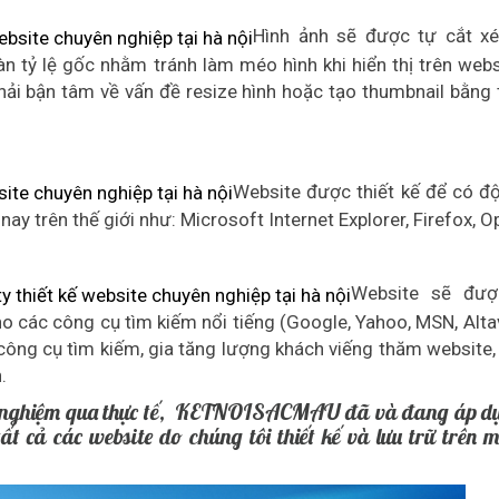
Hình ảnh sẽ được tự cắt x
àn tỷ lệ gốc nhằm tránh làm méo hình khi hiển thị trên webs
hải bận tâm về vấn đề resize hình hoặc tạo thumbnail bằng 
Website được thiết kế để có đ
 nay trên thế giới như: Microsoft Internet Explorer, Firefox, 
Website sẽ đượ
 cho các công cụ tìm kiếm nổi tiếng (Google, Yahoo, MSN, Alta
công cụ tìm kiếm, gia tăng lượng khách viếng thăm website,
h.
ểm nghiệm qua thực tế, KETNOISACMAU đã và đang áp d
ất cả các website do chúng tôi thiết kế và lưu trữ trên 