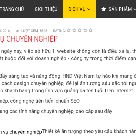
TRANG CHỦ
GIỚI THIỆU
DỊCH VỤ
SẢN PHẨM
6 2016
LƯỢT XEM: 8345
RATING:
 VỤ CHUYÊN NGHIỆP
 ngày nay, việc sở hữu 1 website không còn là điều xa lạ, t
t buộc đối với doanh nghiệp - công ty trong thời điểm cạn
ẻ, đầy sáng tạo và năng động, HND Việt Nam tự hào khi mang 
cách design chuyên nghiệp, để lại ấn tượng sâu sắc tới ng
 khách hàng trong lĩnh vực quảng bá tên tuổi trên Internet.
iệp, công nghệ tiên tiến, chuẩn SEO
g các tính năng chuyên nghiệp, cao cấp sau đây:
Thiết kế ấn tượng theo yêu cầu khách hà