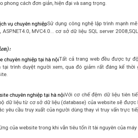
eo phong cách đơn giản, hiện đại và sang trọng.
Sử dụng công nghệ lập trình mạnh mẽ 
, ASP.NET4.0, MVC4.0... cơ sở dữ liệu SQL server 2008,SQL
ion):
Tất cả trang web đều được tự đ
n tại trình duyệt người xem, qua đó giảm rất đáng kể thời g
ite.
Với cơ chế đệm dữ liệu tiên ti
bộ dữ liệu từ cơ sở dữ liệu (database) của website sẽ được 
 yêu cầu truy xuất của người dùng thay vì truy vấn trực tiế
 ứng của website trong khi vẫn tiêu tốn ít tài nguyên của máy