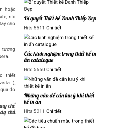
én hoặc
ite, nói
Bí quyết Thiết kế Danh Thiếp Đẹp
tay cho
Hits:5511
Chi tiết
ộ tương
Các kinh nghiệm trong thiết kế in
Opera.
ấn catalogue
Hits:5660
Chi tiết
c thiết
vista…),
 qua đó
Những vấn đề cần lưu ý khi thiết
kế in ấn
ụng chế
máy chủ
Hits:5211
Chi tiết