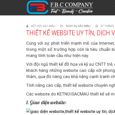
KẾT NỐI SẮC MÀU
DỊCH VỤ SẮC MÀU
27 THÁNG 
THIẾT KẾ WEBSITE UY TÍN, DỊCH
Cùng với sự phát triển mạnh mẽ của Internet,
trong một số trường hợp còn là tiêu chuẩn bắ
mang tính toàn cầu như hiện nay.
Với đội ngũ thiết kế đồ họa và kỹ sư CNTT tr
khách hàng những website cao cấp với phong 
thăm, qua đó nâng cao khả năng cạnh tranh cho
Tính năng cao cấp, thiết kế website chuyên ngh
Các website do KETNOISACMAU thiết kế sẽ man
1. Giao diện website: