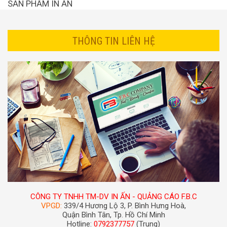
SẢN PHẨM IN ẤN
THÔNG TIN LIÊN HỆ
CÔNG TY TNHH TM-DV IN ẤN - QUẢNG CÁO F.B.C
VPGD:
339/4 Hương Lộ 3, P. Bình Hưng Hoà,
Quận Bình Tân, Tp. Hồ Chí Minh
Hotline:
0792377757
(Trung)